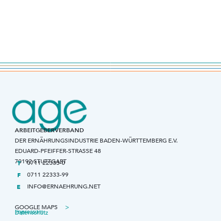
ARBEITGEBERVERBAND
DER ERNÄHRUNGSINDUSTRIE BADEN-WÜRTTEMBERG E.V.
EDUARD-PFEIFFER-STRASSE 48
70192 STUTTGART
0711 22333-0
T
0711 22333-99
F
INFO@ERNAEHRUNG.NET
E
GOOGLE MAPS
>
Impressum
Datenschutz